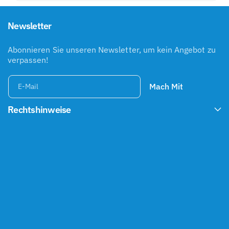

e
K
ä
e
r
P
r
w
R
:
e
Newsletter
E
e
r
I
r
S
P
r
t
Abonnieren Sie unseren Newsletter, um kein Angebot zu
e
u
verpassen!
i
n
s
g
Mach Mit
E-Mail
e
n
Rechtshinweise
i
n
s
g
e
s
a
m
t