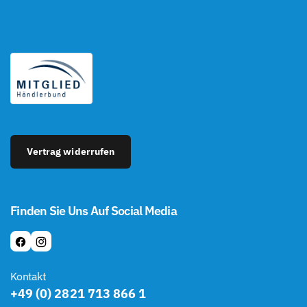
Vertrag widerrufen
Finden Sie Uns Auf Social Media
F
I
A
N
Kontakt
C
S
+49 (0) 2821 713 866 1
E
T