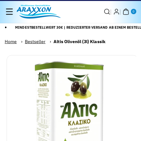
Direkt Zum
0
Inhalt
AR
0
TIK
EL
MINDESTBESTELLWERT 30€ | REDUZIERTER VERSAND AB EINEM BESTELL
Home
›
Bestseller
›
Altis Olivenöl (3l) Klassik
Zu
Alle
roduktinformationen
Details
pringen
anzeigen