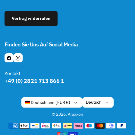
Vertrag widerrufen
Finden Sie Uns Auf Social Media
F
I
A
N
Kontakt
C
S
+49 (0) 2821 713 866 1
E
T
B
A
O
G
Deutsch
Deutschland (EUR €)
O
R
K
A
© 2026,
Araxxon
M
Z
a