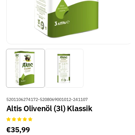
A
5201106274172-5208069001012-241107
Altis Olivenöl (3l) Klassik
R
T
I
€35,99
K