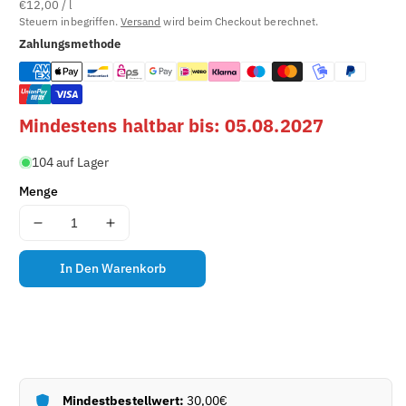
E
€12,00 / l
Steuern inbegriffen.
Versand
wird beim Checkout berechnet.
L
Zahlungsmethode
N
U
M
M
Mindestens haltbar bis: 05.08.2027
E
104 auf Lager
R
(
Menge
S
Menge
Menge
K
für
für
U
Altis
Altis
In Den Warenkorb
)
Olivenöl
Olivenöl
:
(3l)
(3l)
Klassik
Klassik
verringern
erhöhen
Mindestbestellwert:
30,00€