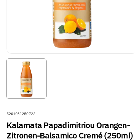
A
5201031250722
R
Kalamata Papadimitriou Orangen-
T
Zitronen-Balsamico Cremé (250ml)
I
K