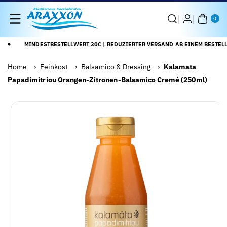
Direkt Zum
0
Inhalt
AR
0
TIK
EL
MINDESTBESTELLWERT 30€ | REDUZIERTER VERSAND AB EINEM BESTELL
Home
›
Feinkost
›
Balsamico & Dressing
›
Kalamata
Papadimitriou Orangen-Zitronen-Balsamico Cremé (250ml)
Zu
Alle
roduktinformationen
Details
pringen
anzeigen