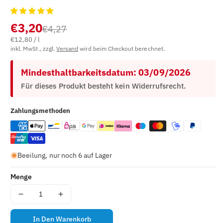
E
L
€3,20
€4,27
N
€12,80 / l
U
inkl. MwSt., zzgl.
Versand
wird beim Checkout berechnet.
M
M
Mindesthaltbarkeitsdatum: 03/09/2026
E
R
Für dieses Produkt besteht kein Widerrufsrecht.
(
S
Zahlungsmethoden
K
U
)
:
Beeilung, nur noch 6 auf Lager
Menge
Menge
Menge
für
für
Kalamata
Kalamata
In Den Warenkorb