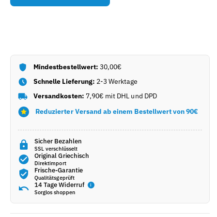
Papadimitriou
Papadimitriou
Orangen-
Orangen-
Zitronen-
Zitronen-
Balsamico
Balsamico
Cremé
Cremé
(250ml)
(250ml)
verringern
Mindestbestellwert:
erhöhen
30,00€
Schnelle Lieferung:
2-3 Werktage
Versandkosten:
7,90€ mit DHL und DPD
Reduzierter Versand ab einem Bestellwert von 90€
Sicher Bezahlen
SSL verschlüsselt
Original Griechisch
Direktimport
Frische-Garantie
Qualitätsgeprüft
14 Tage Widerruf
i
Sorglos shoppen