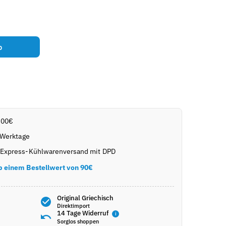
b
,00€
 Werktage
Express-Kühlwarenversand mit DPD
b einem Bestellwert von 90€
Original Griechisch
Direktimport
14 Tage Widerruf
i
Sorglos shoppen