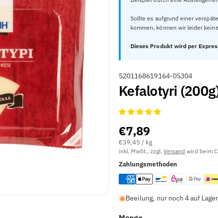
Ã
Sollte es aufgrund einer versp
kommen, können wir leider keine
Dieses Produkt wird per Expres
A
5201168619164-05304
Kefalotyri (200g
R
T
I
K
€7,89
E
€39,45 / kg
L
inkl. MwSt., zzgl.
Versand
wird beim C
N
Zahlungsmethoden
U
M
M
Beeilung, nur noch 4 auf Lage
E
Menge