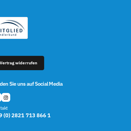
Vertrag widerrufen
den Sie uns auf Social Media
I
N
takt
S
9 (0) 2821 713 866 1
T
A
G