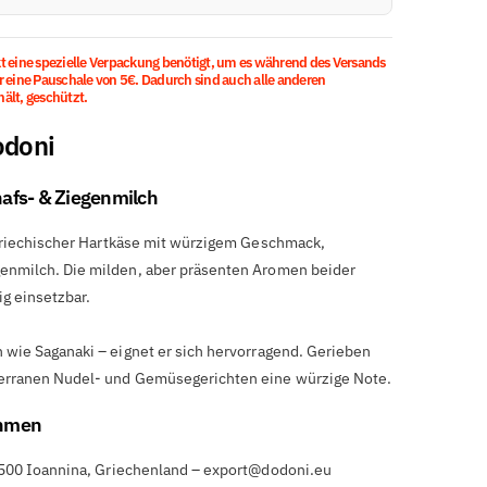
kt eine spezielle Verpackung benötigt, um es während des Versands
ir eine Pauschale von 5€. Dadurch sind auch alle anderen
ält, geschützt.
odoni
afs- & Ziegenmilch
r griechischer Hartkäse mit würzigem Geschmack,
genmilch. Die milden, aber präsenten Aromen beider
ig einsetzbar.
h wie Saganaki – eignet er sich hervorragend. Gerieben
iterranen Nudel- und Gemüsegerichten eine würzige Note.
ehmen
 45500 Ioannina, Griechenland – export@dodoni.eu