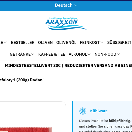
S
Deutsch
p
r
a
c
KE
BESTSELLER
OLIVEN
OLIVENÖL
FEINKOST
SÜSSIGKEIT
h
GETRÄNKE
KAFFEE & TEE
ALKOHOL
NON-FOOD
e
INDESTBESTELLWERT 30€ | REDUZIERTER VERSAND AB EINEM B
efalotyri (200g) Dodoni
Kühlware
Dieses Produkt ist
kühlpflichtig
.
und stellen Sie sicher, dass da
Beispiel durch eine Abstellgene