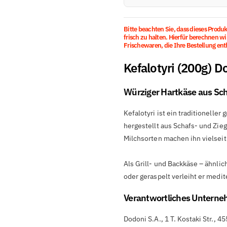

Bitte beachten Sie, dass dieses Produ
frisch zu halten. Hierfür berechnen w
Frischewaren, die Ihre Bestellung enth
Kefalotyri (200g) D
Würziger Hartkäse aus Sch
Kefalotyri ist ein traditionelle
hergestellt aus Schafs- und Zie
Milchsorten machen ihn vielseit
Als Grill- und Backkäse – ähnlic
oder geraspelt verleiht er med
Verantwortliches Untern
Dodoni S.A., 1 T. Kostaki Str.,