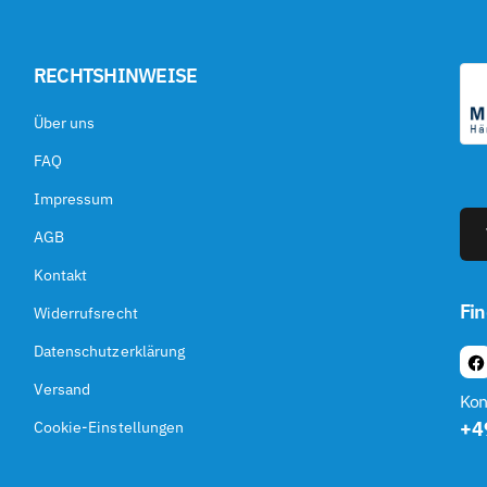
RECHTSHINWEISE
Über uns
FAQ
Impressum
AGB
Kontakt
Fin
Widerrufsrecht
Datenschutzerklärung
F
Versand
A
Kon
C
+4
Cookie-Einstellungen
E
B
O