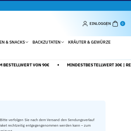
0
AR
EINLOGGEN
0
TIK
EL
EN & SNACKS
BACKZUTATEN
KRÄUTER & GEWÜRZE
ESTELLWERT VON 90€
MINDESTBESTELLWERT 30€ | REDU
 Bitte verfolgen Sie nach dem Versand den Sendungsverlauf
s Paket rechtzeitig entgegengenommen werden kann – zum
hmigung.