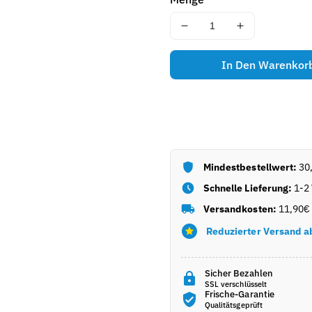
R
(
Menge
Menge
S
für
für
K
Kefalotyri
Kefalotyri
In Den Warenkor
U
(200g)
(200g)
Dodoni
Dodoni
)
verringern
erhöhen
:
Mindestbestellwert:
30
Schnelle Lieferung:
1-2
Versandkosten:
11,90€ 
Reduzierter Versand a
Sicher Bezahlen
SSL verschlüsselt
Frische-Garantie
Qualitätsgeprüft