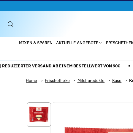
Direkt
Zum
Inhalt
MIXEN & SPAREN
AKTUELLE ANGEBOTE
FRISCHETHE
EDUZIERTER VERSAND AB EINEM BESTELLWERT VON 90€
M
Home
›
Frischetheke
›
Milchprodukte
›
Käse
›
K
Zu
Alle
Produktinformationen
Details
Springen
anzeigen