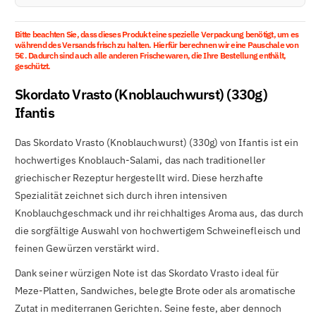

Bitte beachten Sie, dass dieses Produkt eine spezielle Verpackung benötigt, um es
während des Versands frisch zu halten. Hierfür berechnen wir eine Pauschale von
5€. Dadurch sind auch alle anderen Frischewaren, die Ihre Bestellung enthält,
geschützt.
Skordato Vrasto (Knoblauchwurst) (330g)
Ifantis
Das Skordato Vrasto (Knoblauchwurst) (330g) von Ifantis ist ein
hochwertiges Knoblauch-Salami, das nach traditioneller
griechischer Rezeptur hergestellt wird. Diese herzhafte
Spezialität zeichnet sich durch ihren intensiven
Knoblauchgeschmack und ihr reichhaltiges Aroma aus, das durch
die sorgfältige Auswahl von hochwertigem Schweinefleisch und
feinen Gewürzen verstärkt wird.
Dank seiner würzigen Note ist das Skordato Vrasto ideal für
Meze-Platten, Sandwiches, belegte Brote oder als aromatische
Zutat in mediterranen Gerichten. Seine feste, aber dennoch