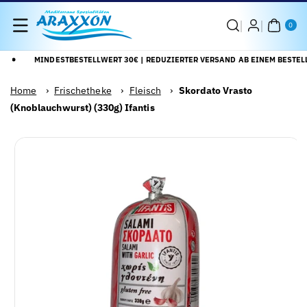
Direkt Zum
0
Inhalt
AR
0
TIK
EL
MINDESTBESTELLWERT 30€ | REDUZIERTER VERSAND AB EINEM BESTELL
Home
›
Frischetheke
›
Fleisch
›
Skordato Vrasto
(Knoblauchwurst) (330g) Ifantis
Zu
Alle
roduktinformationen
Details
pringen
anzeigen