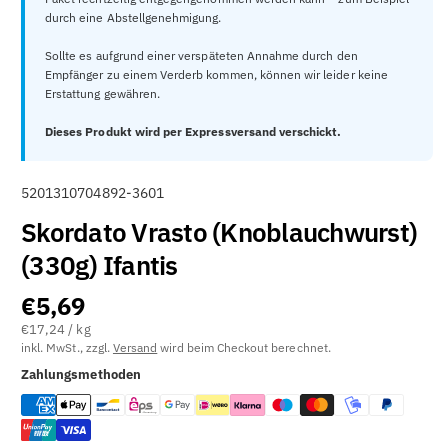
durch eine Abstellgenehmigung.
Sollte es aufgrund einer verspäteten Annahme durch den
Empfänger zu einem Verderb kommen, können wir leider keine
Erstattung gewähren.
Dieses Produkt wird per Expressversand verschickt.
A
5201310704892-3601
R
Skordato Vrasto (Knoblauchwurst)
T
(330g) Ifantis
I
K
€5,69
E
€17,24 / kg
L
inkl. MwSt., zzgl.
Versand
wird beim Checkout berechnet.
N
Zahlungsmethoden
U
M
M