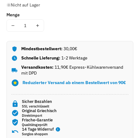
Nicht auf Lager
E
R
Menge
(
Menge
Menge
S
für
für
K
Skordato
Skordato
U
Vrasto
Vrasto
Mindestbestellwert:
30,00€
)
(Knoblauchwurst)
(Knoblauchwurst)
Schnelle Lieferung:
1-2 Werktage
:
(330g)
(330g)
Ifantis
Ifantis
Versandkosten:
11,90€ Express-Kühlwarenversand
mit DPD
verringern
erhöhen
Reduzierter Versand ab einem Bestellwert von 90€
Sicher Bezahlen
SSL verschlüsselt
Original Griechisch
Direktimport
Frische-Garantie
Qualitätsgeprüft
14 Tage Widerruf
i
Sorglos shoppen