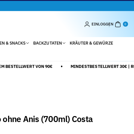
0
AR
EINLOGGEN
0
TIK
EL
EN & SNACKS
BACKZUTATEN
KRÄUTER & GEWÜRZE
BESTELLWERT VON 90€
MINDESTBESTELLWERT 30€ | RED
o ohne Anis (700ml) Costa