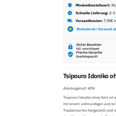

verringern
erhöhen
Mindestbestellwert:
30
Schnelle Lieferung:
2-3
Versandkosten:
7,90€ m
Reduzierter Versand a
Sicher Bezahlen
SSL verschlüsselt
Frische-Garantie
Qualitätsgeprüft
Tsipouro Idoniko oh
Alkoholgehalt: 40%
Tsipouro Idoniko ohne Anis ist e
mit einem vollmundigen und rei
Traubensorten hergestellt und 