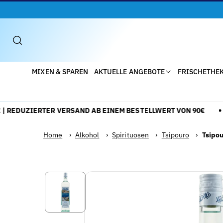
Direkt
Zum
Inhalt
MIXEN & SPAREN
AKTUELLE ANGEBOTE
FRISCHETHE
REDUZIERTER VERSAND AB EINEM BESTELLWERT VON 90€
Home
›
Alkohol
›
Spirituosen
›
Tsipouro
›
Tsipou
Zu
Alle
Produktinformationen
Details
Springen
anzeigen