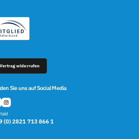
â
Vertrag widerrufen
den Sie uns auf Social Media
I
N
takt
S
9 (0) 2821 713 866 1
T
A
G