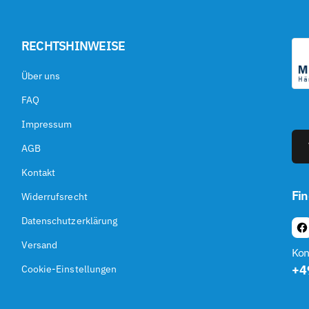
¢
RECHTSHINWEISE
Über uns
FAQ
Impressum
AGB
Kontakt
Fin
Widerrufsrecht
Datenschutzerklärung
F
Versand
A
Kon
C
+4
Cookie-Einstellungen
E
B
O