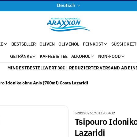
S
Deutsch
p
r
a
c
KE
BESTSELLER
OLIVEN
OLIVENÖL
FEINKOST
SÜSSIGKEIT
h
GETRÄNKE
KAFFEE & TEE
ALKOHOL
NON-FOOD
e
MINDESTBESTELLWERT 30€ | REDUZIERTER VERSAND AB EINEM 
ro Idoniko ohne Anis (700ml) Costa Lazaridi
A
5202207617011-08432
Tsipouro Idonik
R
T
Lazaridi
I