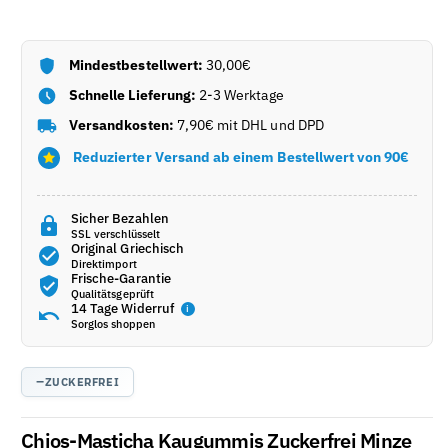
Zuckerfrei
Zuckerfrei
Elma
Elma
(13g)
(13g)
verringern
Mindestbestellwert:
erhöhen
30,00€
Schnelle Lieferung:
2-3 Werktage
Versandkosten:
7,90€ mit DHL und DPD
Reduzierter Versand ab einem Bestellwert von 90€
Sicher Bezahlen
SSL verschlüsselt
Original Griechisch
Direktimport
Frische-Garantie
Qualitätsgeprüft
14 Tage Widerruf
i
Sorglos shoppen
−
ZUCKERFREI
Chios-Masticha Kaugummis Zuckerfrei Minze