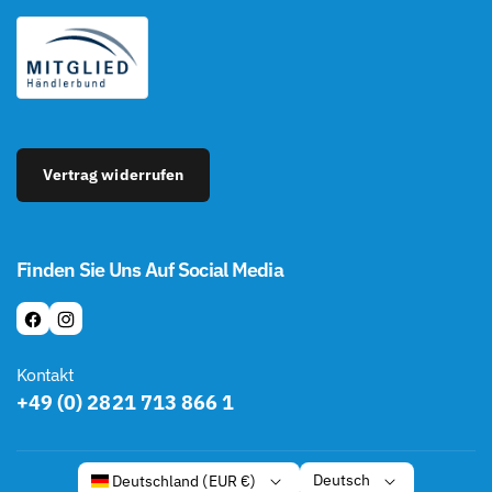
Vertrag widerrufen
Finden Sie Uns Auf Social Media
F
I
A
N
Kontakt
C
S
+49 (0) 2821 713 866 1
E
T
B
A
O
G
Deutsch
Deutschland (EUR €)