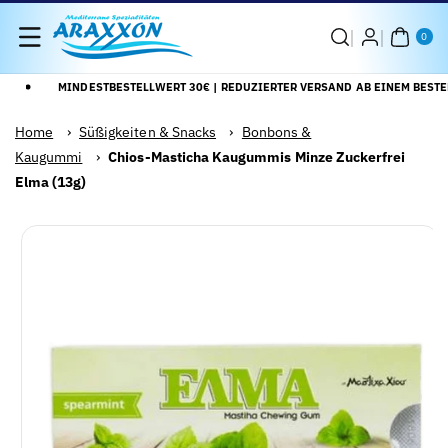
Direkt Zum
0
Inhalt
AR
0
TIK
EL
MINDESTBESTELLWERT 30€ | REDUZIERTER VERSAND AB EINEM BESTEL
Home
›
Süßigkeiten & Snacks
›
Bonbons &
Kaugummi
›
Chios-Masticha Kaugummis Minze Zuckerfrei
Elma (13g)
Zu
Alle
roduktinformationen
Details
pringen
anzeigen