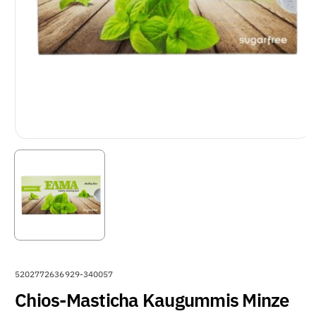
A
5202772636929-340057
R
Chios-Masticha Kaugummis Minze
T