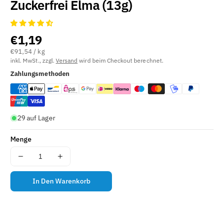
Zuckerfrei Elma (13g)
I
K
E
L
€1,19
N
€91,54 / kg
U
inkl. MwSt., zzgl.
Versand
wird beim Checkout berechnet.
M
Zahlungsmethoden
M
E
R
(
S
29 auf Lager
K
U
Menge
)
:
Menge
Menge
für
für
Chios-
Chios-
In Den Warenkorb
Masticha
Masticha
Kaugummis
Kaugummis
Minze
Minze