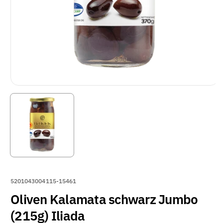
A
5201043004115-15461
R
Oliven Kalamata schwarz Jumbo
T
(215g) Iliada
I
K