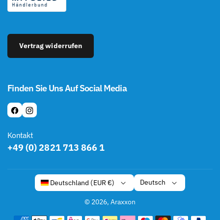
Vertrag widerrufen
Finden Sie Uns Auf Social Media
F
I
A
N
Kontakt
C
S
+49 (0) 2821 713 866 1
E
T
B
A
O
G
Deutsch
Deutschland (EUR €)
O
R
K
A
© 2026,
Araxxon
M
Z