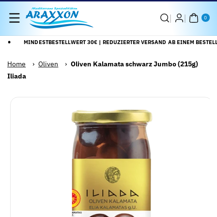
Direkt Zum
0
Inhalt
AR
0
TIK
EL
MINDESTBESTELLWERT 30€ | REDUZIERTER VERSAND AB EINEM BESTELL
Home
›
Oliven
›
Oliven Kalamata schwarz Jumbo (215g)
Iliada
Zu
Alle
roduktinformationen
Details
pringen
anzeigen