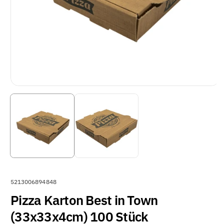
A
5213006894848
R
Pizza Karton Best in Town
T
(33x33x4cm) 100 Stück
I
K