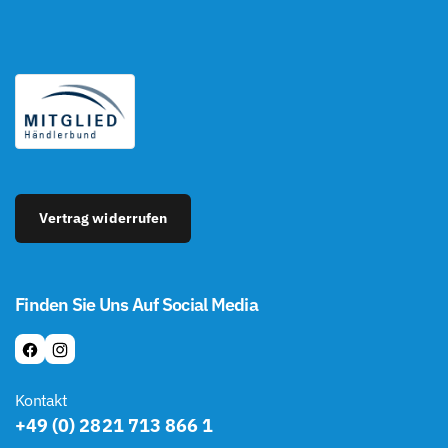
Vertrag widerrufen
Finden Sie Uns Auf Social Media
F
I
A
N
Kontakt
C
S
+49 (0) 2821 713 866 1
E
T