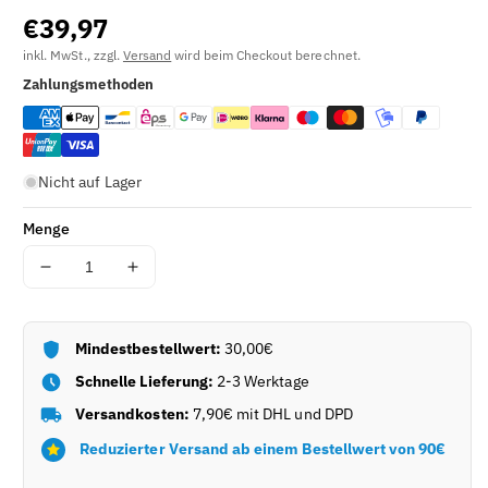
€39,97
E
L
inkl. MwSt., zzgl.
Versand
wird beim Checkout berechnet.
N
Zahlungsmethoden
U
M
M
E
Nicht auf Lager
R
(
S
Menge
K
U
Menge
Menge
)
für
für
:
Pizza
Pizza
Karton
Karton
Mindestbestellwert:
30,00€
Best
Best
Schnelle Lieferung:
2-3 Werktage
in
in
Town
Town
Versandkosten:
7,90€ mit DHL und DPD
(33x33x4cm)
(33x33x4cm)
Reduzierter Versand ab einem Bestellwert von 90€
100
100
Stück
Stück