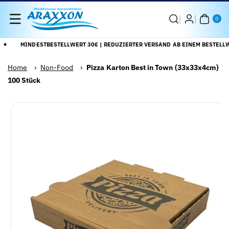
Direkt Zum
0
Inhalt
AR
0
TIK
EL
MINDESTBESTELLWERT 30€ | REDUZIERTER VERSAND AB EINEM BESTELLWE
Home
›
Non-Food
›
Pizza Karton Best in Town (33x33x4cm)
100 Stück
Zu
Alle
roduktinformationen
Details
pringen
anzeigen