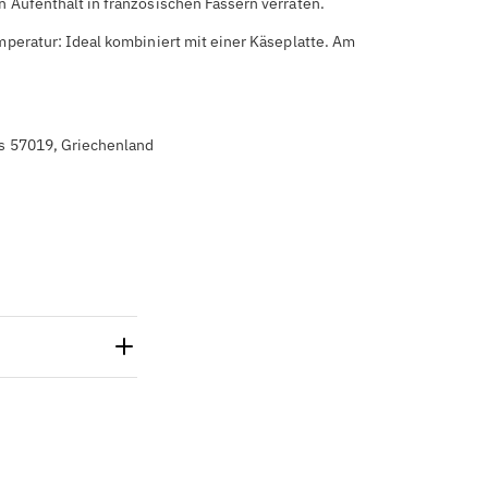
Aufenthalt in französischen Fässern verraten.
peratur: Ideal kombiniert mit einer Käseplatte. Am
:
s 57019, Griechenland