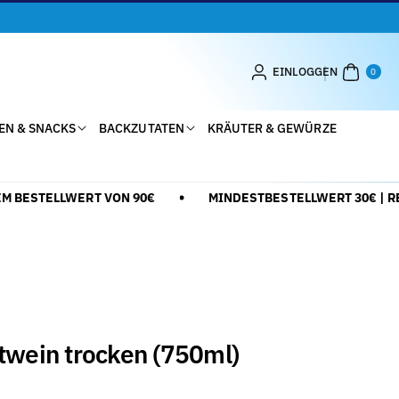
0
AR
EINLOGGEN
0
TIK
EL
EN & SNACKS
BACKZUTATEN
KRÄUTER & GEWÜRZE
BESTELLWERT VON 90€
MINDESTBESTELLWERT 30€ | RED
twein trocken (750ml)