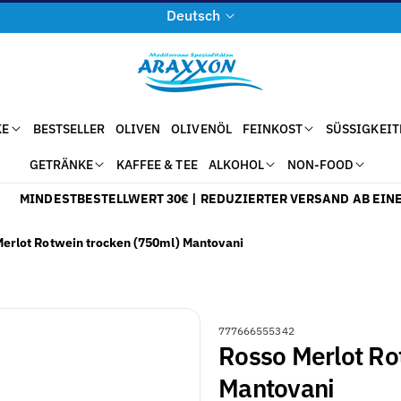
S
Deutsch
p
r
a
c
KE
BESTSELLER
OLIVEN
OLIVENÖL
FEINKOST
SÜSSIGKEIT
h
GETRÄNKE
KAFFEE & TEE
ALKOHOL
NON-FOOD
e
MINDESTBESTELLWERT 30€ | REDUZIERTER VERSAND AB EINEM 
erlot Rotwein trocken (750ml) Mantovani
A
777666555342
Rosso Merlot Ro
R
T
Mantovani
I