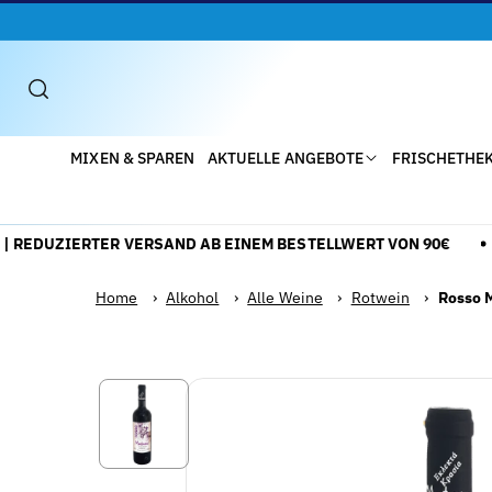
Direkt
Zum
Inhalt
MIXEN & SPAREN
AKTUELLE ANGEBOTE
FRISCHETHE
REDUZIERTER VERSAND AB EINEM BESTELLWERT VON 90€
Home
›
Alkohol
›
Alle Weine
›
Rotwein
›
Rosso M
Zu
Alle
Produktinformationen
Details
Springen
anzeigen