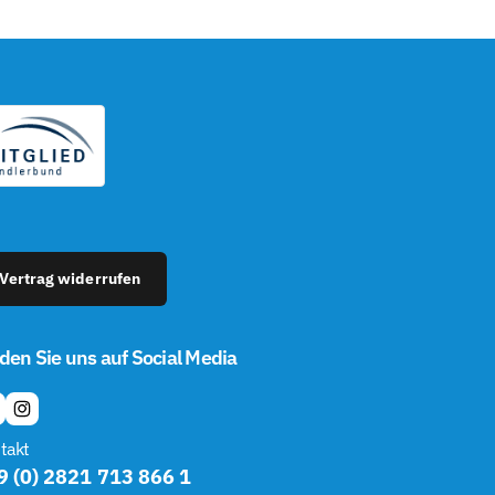
â
Vertrag widerrufen
den Sie uns auf Social Media
I
N
takt
S
9 (0) 2821 713 866 1
T