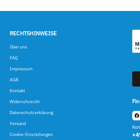
¢
RECHTSHINWEISE
Über uns
FAQ
Impressum
AGB
Kontakt
Fin
Widerrufsrecht
Datenschutzerklärung
F
Versand
A
Kon
C
+4
Cookie-Einstellungen
E