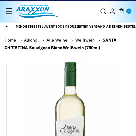
Direkt Zum
0
Inhalt
AR
0
TIK
EL
MINDESTBESTELLWERT 30€ | REDUZIERTER VERSAND AB EINEM BESTELL
Home
›
Alkohol
›
Alle Weine
›
Weißwein
›
SANTA
CHRISTINA Sauvignon Blanc Weißwein (750ml)
Zu
Alle
roduktinformationen
Details
pringen
anzeigen