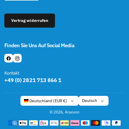
Vertrag widerrufen
Finden Sie Uns Auf Social Media
F
I
A
N
Kontakt
C
S
+49 (0) 2821 713 866 1
E
T
B
A
O
G
Deutsch
Deutschland (EUR €)
O
R
K
A
© 2026,
Araxxon
M
Z
a