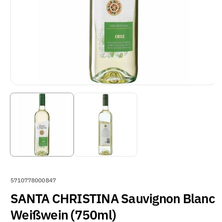
A
5710778000847
R
SANTA CHRISTINA Sauvignon Blanc
T
Weißwein (750ml)
I
K