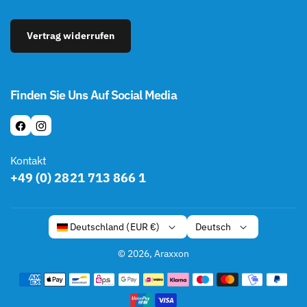
Vertrag widerrufen
Finden Sie Uns Auf Social Media
F
I
A
N
Kontakt
C
S
+49 (0) 2821 713 866 1
E
T
B
A
O
G
Deutsch
Deutschland (EUR €)
O
R
K
A
© 2026,
Araxxon
M
Z
a