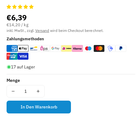
E
L
€6,39
N
€14,20 / kg
U
inkl. MwSt., zzgl.
Versand
wird beim Checkout berechnet.
M
Zahlungsmethoden
M
E
R
(
S
17 auf Lager
K
U
Menge
)
:
Menge
Menge
für
für
Trauben
Trauben
In Den Warenkorb
Löffelsüßigkeit
Löffelsüßigkeit
(450g)
(450g)
Papageorgiou
Papageorgiou
verringern
erhöhen