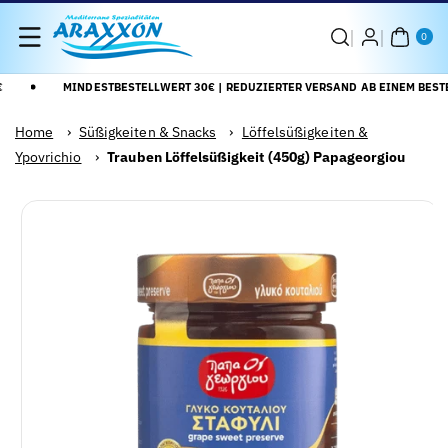
Direkt Zum
0
Inhalt
AR
0
TIK
EL
MINDESTBESTELLWERT 30€ | REDUZIERTER VERSAND AB EINEM BESTE
Home
›
Süßigkeiten & Snacks
›
Löffelsüßigkeiten &
Ypovrichio
›
Trauben Löffelsüßigkeit (450g) Papageorgiou
Zu
Alle
roduktinformationen
Details
pringen
anzeigen